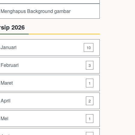
Menghapus Background gambar
rsip 2026
Januari
10
Februari
3
Maret
1
April
2
Mei
1