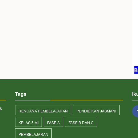
Tags
Ik
s
RENCANA PEMBELAJARAN
PENDIDIKAN JASMANI
KELAS 5 MI
FASE A
FASE B DAN C
PEMBELAJARAN