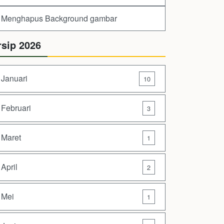
Menghapus Background gambar
rsip 2026
Januari
10
Februari
3
Maret
1
April
2
Mei
1