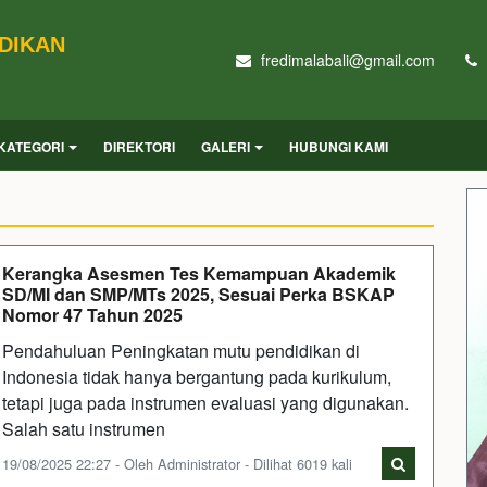
IDIKAN
fredimalabali@gmail.com
KATEGORI
DIREKTORI
GALERI
HUBUNGI KAMI
Kerangka Asesmen Tes Kemampuan Akademik
SD/MI dan SMP/MTs 2025, Sesuai Perka BSKAP
Nomor 47 Tahun 2025
Pendahuluan Peningkatan mutu pendidikan di
Indonesia tidak hanya bergantung pada kurikulum,
tetapi juga pada instrumen evaluasi yang digunakan.
Salah satu instrumen
19/08/2025 22:27 - Oleh Administrator - Dilihat 6019 kali