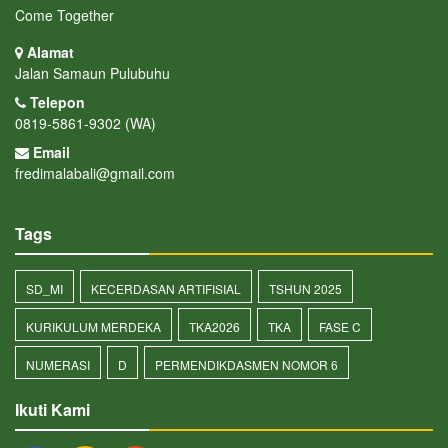
Come Together
Alamat
Jalan Samaun Pulubuhu
Telepon
0819-5861-9302 (WA)
Email
fredimalabali@gmail.com
Tags
SD_MI
KECERDASAN ARTIFISIAL
TSHUN 2025
KURIKULUM MERDEKA
TKA2026
TKA
FASE C
NUMERASI
D
PERMENDIKDASMEN NOMOR 6
Ikuti Kami